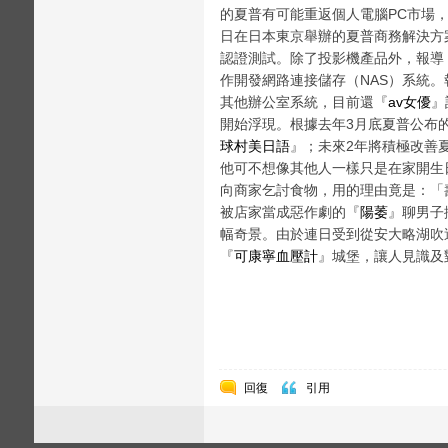
的夏普有可能重返個人電腦PC市場
日在日本東京舉辦的夏普商務解決方
認證測試。除了投影機產品外，報導
作開發網路連接儲存（NAS）系統
其他辦公室系統，目前還『
av女優
』
開始浮現。根據去年3月底夏普公布
球村美日語
』；未來2年將積極改善
他可不想像其他人一樣只是在家開生
向商家乞討食物，用的理由竟是：「
被店家當成惡作劇的『
陽萎
』聊男子
幅奇景。由於連日受到從安大略湖吹
『
可康寧血壓計
』城堡，讓人見識及
回復
引用