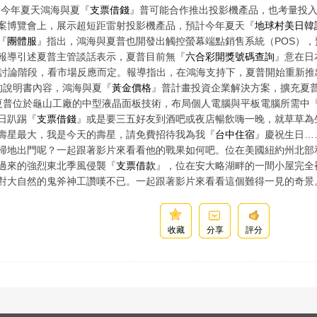
，今年夏天鴻海與夏『
支票借錢
』普可能合作推出投影機產品，也考量投入伺
案博覽會上，展示超短距雷射投影機產品，預計今年夏天『
地球村美日韓
『
團體服
』指出，鴻海與夏普也開發出觸控螢幕端點銷售系統（POS），
。報導引述夏普主管談話表示，夏普目前無『
六合彩開獎號碼查詢
』意在日
討論階段，看市場反應而定。報導指出，在鴻海支持下，夏普開始重新推
的說明書內容，鴻海與夏『
黃金價格
』普計畫投資企業解決方案，擴充夏
夏普位於龜山工廠的中型液晶面板技術，布局個人電腦與平板電腦所需中
日趴踢『
支票借錢
』或是要三五好友到酒吧或夜店暢飲嗨一晚，就草草為
壽星最大，我是今天的壽星，請免費招待我為我『
台中住宿
』慶祝生日…
掃地出門呢？一起跟著影片來看看他的戰果如何吧。位在美國紐約州北部
過來的強烈東北季風侵襲『
支票借款
』，位在安大略湖畔的一間小屋完全
對大自然的鬼斧神工讚嘆不已。一起跟著影片來看看這個難得一見的奇景
收藏
分享
評分