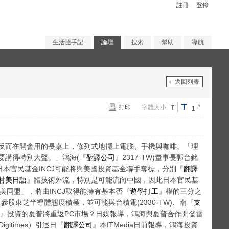
註冊
登錄
生活隨手記
論壇
搜索
幫助
導航
返回列表
打印
字體大小:
#
1
反而在開會用的長桌上，條列式地擺上電腦、手機與咖啡。「理
要講得特別大聲。」鴻海(『
翻譯公司
』2317-TW)董事長郭台銘
日本官民基金INCJ可能將與美國投資基金聯手奪標，分別『
翻譯
村美日語
』體技術外流，特別是可能流向中國，因此日本官民基
同盟」，將由INCJ取得能擁有基本否『
遊學打工
』權的三分之
參股東芝半導體態度積極，並可能與台積電(2330-TW)、南『
支
』投資的夏普將重返PC市場？日媒報導，鴻海與夏普合作開發雷
itimes）引述日『
翻譯公司
』本ITMedia日前報導，鴻海投資