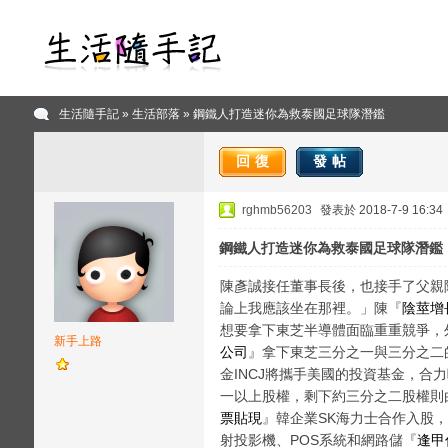
生活隨手記
»
生活部落
» 鋼鐵人打造迷你為救泰國足球隊潛鑑
回復
發帖
rghmb56203
發表於 2018-7-9 16:34
鋼鐵人打造迷你為救泰國足球隊潛鑑
陳彥誠接任董事長後，也接手了父親
論上我應該坐在那裡。」陳『
陰莖增
想要拿下東芝半導體面臨重重競爭，
新手上路
公司
』拿下東芝三分之一與三分之二
金INCJ將攜手美國的投資基金，合
一以上股權，剩下約三分之二股權則由
票貼現
』韓企業SK海力士合作入股
射投影機、POS系統和網路儲『
逢甲