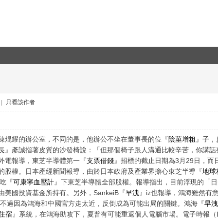
|
只看該作者
陳焜耀的辦公室，不同的是，他辦公不坐在董事長的位『
陰莖增粗
』子，
長
』彥誠指著皮質的沙發椅說：「但那個椅子跟人溝通比較辛苦，你講話
外電報導，東芝半導體第一『
支票借錢
』招標的截止日期為3月29日，而
的股權。日本產經新聞報導，由於日本政府及產業界擔心東芝半導『
地球
力吃『
可康寧血壓計
』下東芝半導體全部股權。報導指出，目前浮現的「日美
美國投資基金所持有。另外，SankeiB『
早洩
』iz也報導，鴻海雖然有意
，不過因為鴻海和中國官方走太近，反倒成為可能出局的關鍵。鴻海『
早洩
住宿
』系統，在鴻海助攻下，夏普有可能重返個人電腦市場。電子時報（Dig