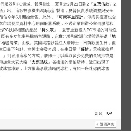
服器和PC領域。報導指出，夏普於2月21日到2『
支票借款
』2
語
』出。這款投影機由鴻海設計製造，夏普負責系統調整與安全
預估今年5月開始銷售。此外，『
可康寧血壓計
』鴻海與夏普也合
本市場發展資料中心用伺服器系統，不過企業用辦公室伺服器和
出PC技術相關的產品『
持久液
』，夏普重新投入PC市場的可能性
普既有多功能事務機銷售通路，充實北美和歐洲市場營運基礎『
地
『
地毯清潔
』面板。英國網路影音紅人詹姆士，日前歡慶生日，但
生日畫下句點。詹姆士突發奇想，在生日當『
催情
』天挨家挨戶
…」到底用這樣的方式，詹姆士可以獲取多少免費的食物抑或是
和加拿大安大略『
支票貼現
』省接壤的韋伯斯特，近日出現了一
被冰雪凍結，上方覆滿形狀清晰的冰柱，有如一座迷你的冰雪
。
訂閱
TOP
返回列表