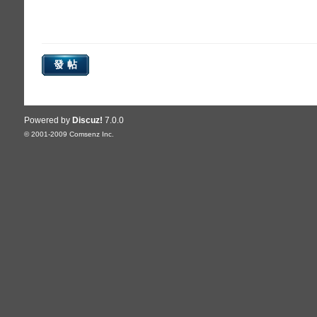
發帖
Powered by
Discuz!
7.0.0
© 2001-2009
Comsenz Inc.