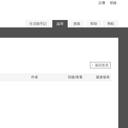
註冊
登錄
生活隨手記
論壇
搜索
幫助
導航
返回首頁
作者
回復/查看
最後發表