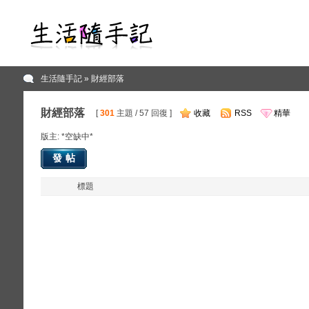
生活隨手記
» 財經部落
財經部落
[
301
主題 / 57 回復 ]
收藏
RSS
精華
版主: *空缺中*
發帖
標題