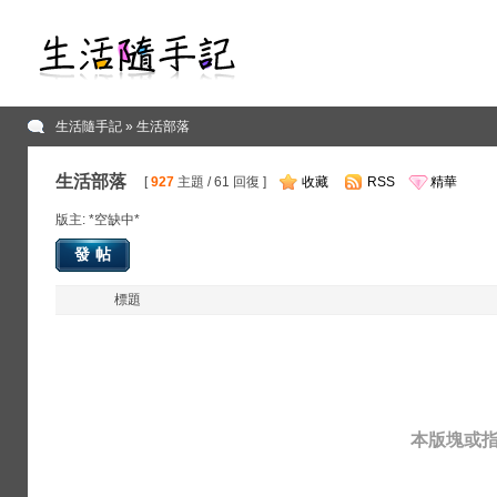
生活隨手記
» 生活部落
生活部落
[
927
主題 / 61 回復 ]
收藏
RSS
精華
版主: *空缺中*
發帖
標題
本版塊或