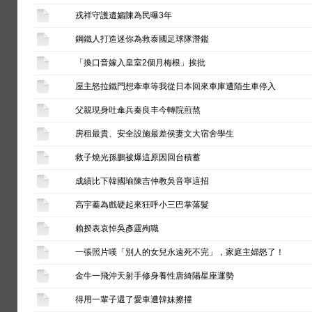
戎祥守護遺孀陳為民曝3年
鋼鐵人打造迷你為救泰國足球隊潛鑑
「換口音嫁入皇室2個月梅根」挨批
屋主怒拉鐵門想牽車等我從日本回來車庫遭陌生車停入
父親現身吐傘兵秦良丰今轉院煎熬
房租最貴、安全設施最差侯妻文大宿舍學生
救子燒光孫鵬被爆這原因回台積蓄
成績比下韓國瑜陳吉仲教吳音寧這招
高宇蓁為戲硬起來狂呼小三巴掌落髮
賴揆表哀悼吳彥霆殉職
一張照片嘆「別人的女兒永遠死不完」，家庭主婦怒了！
金牛一飛沖天射手修身養性唐綺陽星座運勢
得用一輩子還了愛車遭韓妹擦撞