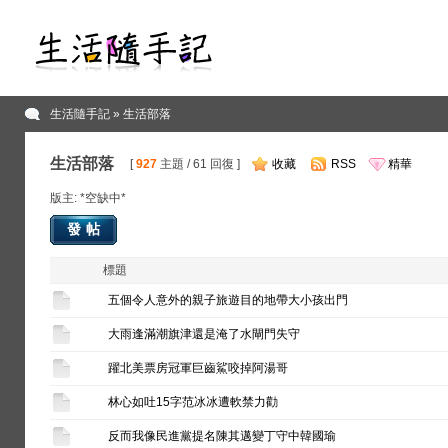
生活隨手記
» 生活部落
生活部落
[
927
主題 / 61 回復 ]
收藏
RSS
精華
版主: *空缺中*
發帖
標題
五個令人意外的親子旅遊目的地帶大小孩出門
大雨逢滿潮旗津還是淹了水閘門失守
躍北美票房冠軍巨齒鯊咬掉阿湯哥
林心如吐15字范冰冰遭軟禁力勸
反而我像民進黨提名陳其邁變丁守中韓國瑜